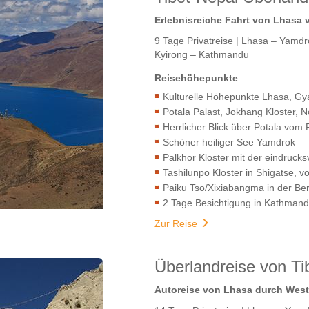
Erlebnisreiche Fahrt von Lhasa
9 Tage Privatreise | Lhasa – Yamdr
Kyirong – Kathmandu
Reisehöhepunkte
Kulturelle Höhepunkte Lhasa, Gy
Potala Palast, Jokhang Kloster, N
Herrlicher Blick über Potala vom 
Schöner heiliger See Yamdrok
Palkhor Kloster mit der eindruc
Tashilunpo Kloster in Shigatse, 
Paiku Tso/Xixiabangma in der Be
2 Tage Besichtigung in Kathmand
Zur Reise
Überlandreise von Tib
Autoreise von Lhasa durch West