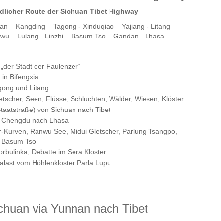
licher Route der Sichuan Tibet Highway
an – Kangding – Tagong - Xinduqiao – Yajiang - Litang –
u – Lulang - Linzhi – Basum Tso – Gandan - Lhasa
„der Stadt der Faulenzer“
in Bifengxia
gong und Litang
etscher, Seen, Flüsse, Schluchten, Wälder, Wiesen, Klöster
taatstraße) von Sichuan nach Tibet
n Chengdu nach Lhasa
-Kurven, Ranwu See, Midui Gletscher, Parlung Tsangpo,
, Basum Tso
orbulinka, Debatte im Sera Kloster
alast vom Höhlenkloster Parla Lupu
chuan via Yunnan nach Tibet