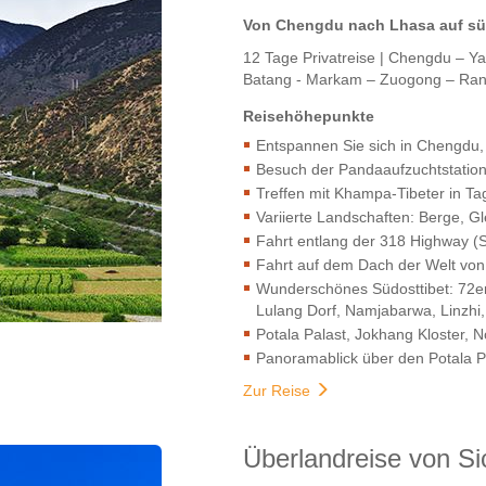
Von Chengdu nach Lhasa auf süd
12 Tage Privatreise | Chengdu – Ya
Batang - Markam – Zuogong – Ranw
Reisehöhepunkte
Entspannen Sie sich in Chengdu, 
Besuch der Pandaaufzuchtstation 
Treffen mit Khampa-Tibeter in Ta
Variierte Landschaften: Berge, Gl
Fahrt entlang der 318 Highway (S
Fahrt auf dem Dach der Welt vo
Wunderschönes Südosttibet: 72er
Lulang Dorf, Namjabarwa, Linzhi
Potala Palast, Jokhang Kloster, N
Panoramablick über den Potala P
Zur Reise
Überlandreise von Si