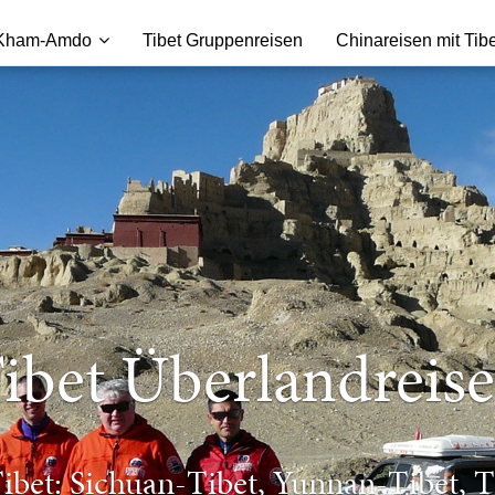
Kham-Amdo
Tibet Gruppenreisen
Chinareisen mit Tibe
ibet Überlandreis
ibet: Sichuan-Tibet, Yunnan-Tibet, T