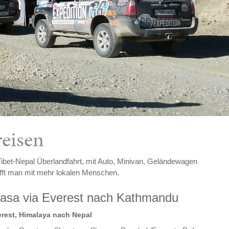
reisen
 Tibet-Nepal Überlandfahrt, mit Auto, Minivan, Geländewagen
ifft man mit mehr lokalen Menschen.
hasa via Everest nach Kathmandu
erest, Himalaya nach Nepal