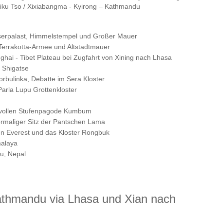
iku Tso / Xixiabangma - Kyirong – Kathmandu
aiserpalast, Himmelstempel und Großer Mauer
t Terrakotta-Armee und Altstadtmauer
hai - Tibet Plateau bei Zugfahrt von Xining nach Lhasa
 Shigatse
orbulinka, Debatte im Sera Kloster
Parla Lupu Grottenkloster
ksvollen Stufenpagode Kumbum
vormaliger Sitz der Pantschen Lama
en Everest und das Kloster Rongbuk
malaya
u, Nepal
athmandu via Lhasa und Xian nach