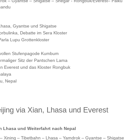
drok – Gyantse – Shigatse – Shegar - Rongbuk/Everest– Paiku
mandu
 Lhasa, Gyantse und Shigatse
orbulinka, Debatte im Sera Kloster
Parla Lupu Grottenkloster
ksvollen Stufenpagode Kumbum
vormaliger Sitz der Pantschen Lama
en Everest und das Kloster Rongbuk
malaya
u, Nepal
ijing via Xian, Lhasa und Everest
ch Lhasa und Weiterfahrt nach Nepal
an – Xining – Tibetbahn – Lhasa – Yamdrok – Gyantse – Shigatse