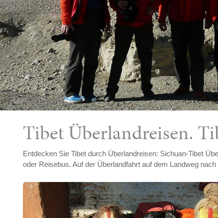
Tibet Überlandreisen. Ti
Entdecken Sie Tibet durch Überlandreisen: Sichuan-Tibet Über
oder Reisebus. Auf der Überlandfahrt auf dem Landweg nach T