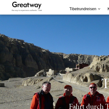
Tibetrundreisen
the way to experience authentic Tibet
T
Fahrt durch T