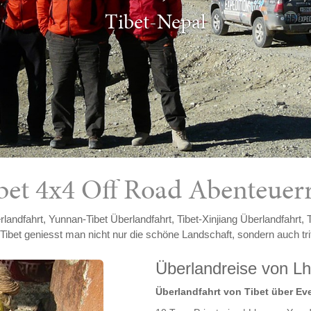
Tibet-Nepal
bet 4x4 Off Road Abenteuer
landfahrt, Yunnan-Tibet Überlandfahrt, Tibet-Xinjiang Überlandfahrt,
ibet geniesst man nicht nur die schöne Landschaft, sondern auch tr
Überlandreise von L
Überlandfahrt von Tibet über Ev