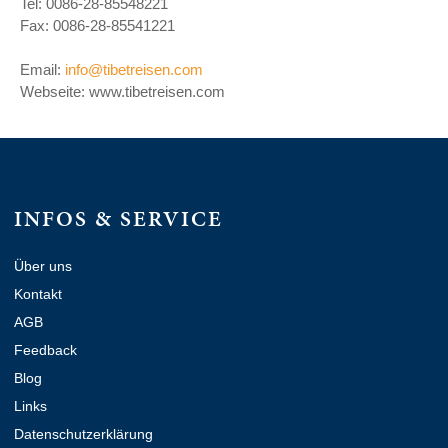
Tel: 0086-28-85548221
Fax: 0086-28-85541221
Email:
info@tibetreisen.com
Webseite:
www.tibetreisen.com
INFOS & SERVICE
Über uns
Kontakt
AGB
Feedback
Blog
Links
Datenschutzerklärung