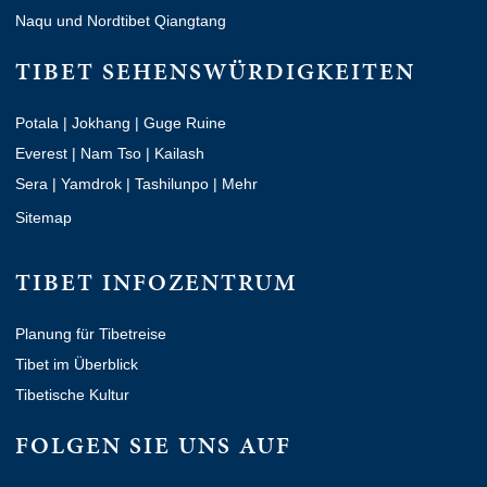
Naqu und Nordtibet Qiangtang
TIBET SEHENSWÜRDIGKEITEN
Potala
|
Jokhang
|
Guge Ruine
Everest
|
Nam Tso
|
Kailash
Sera
|
Yamdrok
|
Tashilunpo
|
Mehr
Sitemap
TIBET INFOZENTRUM
Planung für Tibetreise
Tibet im Überblick
Tibetische Kultur
FOLGEN SIE UNS AUF