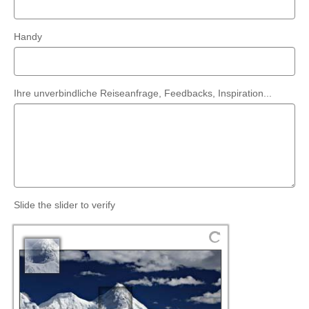
Handy
Ihre unverbindliche Reiseanfrage, Feedbacks, Inspiration...
Slide the slider to verify