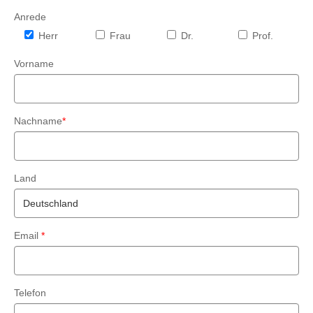
Anrede
Herr
Frau
Dr.
Prof.
Vorname
Nachname
*
Land
Email
*
Telefon