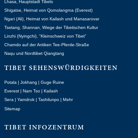
Lhasa, Hauptstadt Tibets
Shigatse, Heimat von Qomolangma (Everest)
Ngari (Ali), Heimat von Kailash und Manasarovar
Tsetang, Shannan, Wiege der Tibetischen Kultur
Linzhi (Nyingchi), “Kleinschweiz von Tibet”
Chamdo auf der Antiken Tee-Pferde-Straße
Naqu und Nordtibet Qiangtang
TIBET SEHENSWÜRDIGKEITEN
Potala
|
Jokhang
|
Guge Ruine
Everest
|
Nam Tso
|
Kailash
Sera
|
Yamdrok
|
Tashilunpo
|
Mehr
Sitemap
TIBET INFOZENTRUM