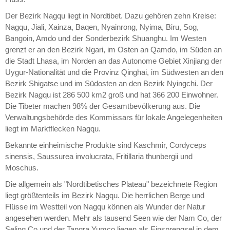
Der Bezirk Nagqu liegt in Nordtibet. Dazu gehören zehn Kreise:
Nagqu, Jiali, Xainza, Baqen, Nyainrong, Nyima, Biru, Sog,
Bangoin, Amdo und der Sonderbezirk Shuanghu. Im Westen
grenzt er an den Bezirk Ngari, im Osten an Qamdo, im Süden an
die Stadt Lhasa, im Norden an das Autonome Gebiet Xinjiang der
Uygur-Nationalität und die Provinz Qinghai, im Südwesten an den
Bezirk Shigatse und im Südosten an den Bezirk Nyingchi. Der
Bezirk Nagqu ist 286 500 km2 groß und hat 366 200 Einwohner.
Die Tibeter machen 98% der Gesamtbevölkerung aus. Die
Verwaltungsbehörde des Kommissars für lokale Angelegenheiten
liegt im Marktflecken Nagqu.
Bekannte einheimische Produkte sind Kaschmir, Cordyceps
sinensis, Saussurea involucrata, Fritillaria thunbergii und
Moschus.
Die allgemein als "Nordtibetisches Plateau" bezeichnete Region
liegt größtenteils im Bezirk Nagqu. Die herrlichen Berge und
Flüsse im Westteil von Nagqu können als Wunder der Natur
angesehen werden. Mehr als tausend Seen wie der Nam Co, der
Seling Co und der Tangra Yumco liegen als Einsprengsel in dem