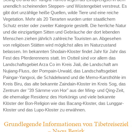
unendlich scheinenden Steppen- und Wüstengebiet verstreut. Es
gibt dort unzählige heiße Quellen, wilde Tiere und eine reiche
Vegetation. Mehr als 20 Tierarten wurden unter staatlichem
Schutz erster oder zweiter Kategorie gestellt. Die herrliche Natur
und die einzigartigen Sitten und Gebräuche der dort lebenden
Menschen ziehen jährlich zahlreiche Touristen an. Abgesehen
von religiösen Stätten wird möglichst alles im Naturzustand
belassen. Im bekannten Shodain-Kloster findet Jahr für Jahr das
Fest des Pferderennens statt. Im Ostteil sind vor allem das
Landschaftsgebiet Arza Co im Kreis Jiali, die Landschaft am
Nujiang-Fluss, der Pompain-Urwald, das Landschaftsgebiet
Paingar-Yangxoi, die Schädelwand und die Memo-Karsthöhle im
Kreis Biru, das alte bekannte Zaindain-Kloster im Kreis Sog, das
Zentrum der "39 Särnme von Hor" aus der Ming- und Qing-Zeit,
die ehemalige Residenz des Horkönigs und viele bekannte
Klöster der Bon-Religion wie das Bacang-Kloster, das Lunggar-
Kloster und das Lupo-Kloster zu erwähnen.
Grundlegende Informationen von Tibetreiseziel
– Naqu Bezirk