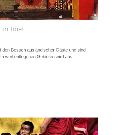
 in Tibet
uf den Besuch ausländischer Gäste und sind
 In weit entlegenen Gebieten wird aus