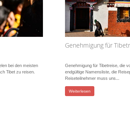
Genehmigung für Tibetr
elen bei den meisten
Genehmigung für Tibetreise, die v
h Tibet zu reisen.
endgültige Namensliste, die Reis
Reiseteilnehmer muss uns...
Weiterlesen