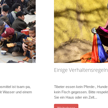
Einige Verhaltensregeln
smittel ist tsam-pa,
Tibeter essen kein Pferde-, Hunde
mit Wasser und einem
kein Fisch gegessen. Bitte respe
Sie ein Haus oder ein Zelt...