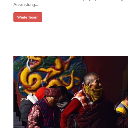
Ausrüstung....
Weiterlesen