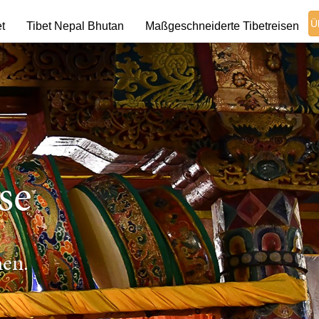
Ü
t
Tibet Nepal Bhutan
Maßgeschneiderte Tibetreisen
se
nen.