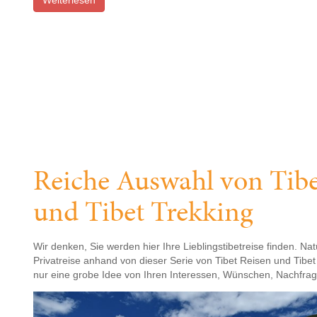
Weiterlesen
Reiche Auswahl von Tibe
und Tibet Trekking
Wir denken, Sie werden hier Ihre Lieblingstibetreise finden. Nat
Privatreise anhand von dieser Serie von Tibet Reisen und Tibe
nur eine grobe Idee von Ihren Interessen, Wünschen, Nachfrag