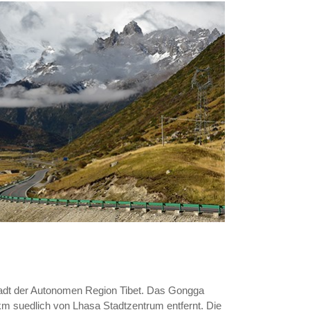
tadt der Autonomen Region Tibet. Das Gongga
km suedlich von Lhasa Stadtzentrum entfernt. Die