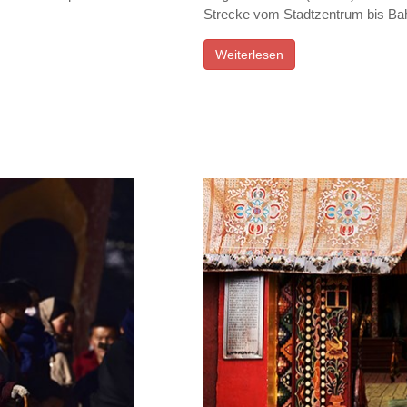
Strecke vom Stadtzentrum bis Bah
Weiterlesen