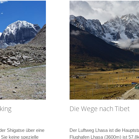
king
Die Wege nach Tibet
er Shigatse über eine
Der Luftweg Lhasa ist die Haupts
ie keine spezielle
Flughafen Lhasa (3600m) ist 57.8