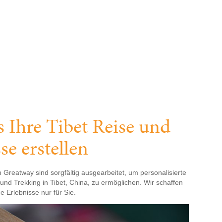
s Ihre Tibet Reise und
se erstellen
Greatway sind sorgfältig ausgearbeitet, um personalisierte
 und Trekking in Tibet, China, zu ermöglichen. Wir schaffen
 Erlebnisse nur für Sie.