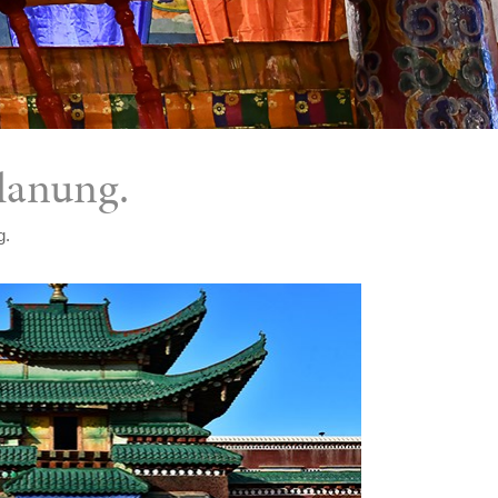
planung.
g.