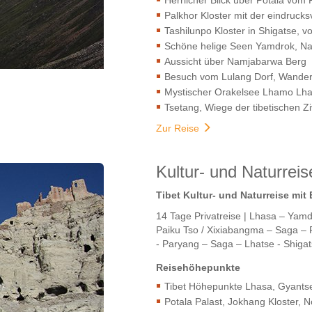
Herrlicher Blick über Potala vom 
Palkhor Kloster mit der eindruc
Tashilunpo Kloster in Shigatse, 
Schöne helige Seen Yamdrok, N
Aussicht über Namjabarwa Berg
Besuch vom Lulang Dorf, Wander
Mystischer Orakelsee Lhamo Lha
Tsetang, Wiege der tibetischen Ziv
Zur Reise
Kultur- und Naturrei
Tibet Kultur- und Naturreise mit
14 Tage Privatreise | Lhasa – Yam
Paiku Tso / Xixiabangma – Saga –
- Paryang – Saga – Lhatse - Shiga
Reisehöhepunkte
Tibet Höhepunkte Lhasa, Gyants
Potala Palast, Jokhang Kloster, N