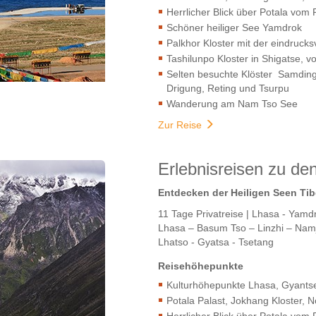
Herrlicher Blick über Potala vom 
Schöner heiliger See Yamdrok
Palkhor Kloster mit der eindruc
Tashilunpo Kloster in Shigatse, 
Selten besuchte Klöster Samding
Drigung, Reting und Tsurpu
Wanderung am Nam Tso See
Zur Reise
Erlebnisreisen zu de
Entdecken der Heiligen Seen Tib
11 Tage Privatreise | Lhasa - Yam
Lhasa – Basum Tso – Linzhi – Namj
Lhatso - Gyatsa - Tsetang
Reisehöhepunkte
Kulturhöhepunkte Lhasa, Gyants
Potala Palast, Jokhang Kloster, N