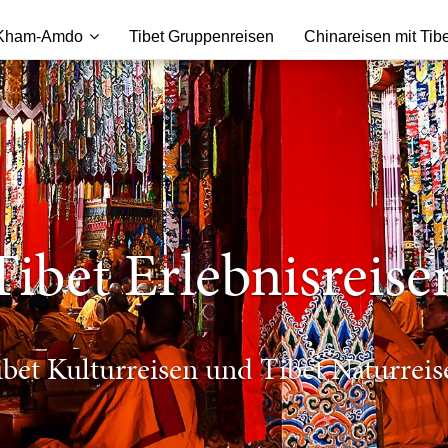
Kham-Amdo
Tibet Gruppenreisen
Chinareisen mit Tibe
Tibet Erlebnisreise
ibet Kulturreisen und Tibet Naturreis