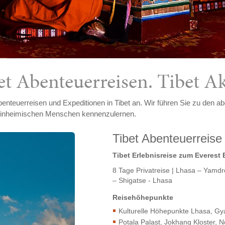
et Abenteuerreisen. Tibet Ak
 Abenteuerreisen und Expeditionen in Tibet an. Wir führen Sie zu den 
 einheimischen Menschen kennenzulernen.
Tibet Abenteuerreis
Tibet Erlebnisreise zum Everest 
8 Tage Privatreise | Lhasa – Yamd
– Shigatse - Lhasa
Reisehöhepunkte
Kulturelle Höhepunkte Lhasa, Gy
Potala Palast, Jokhang Kloster, N