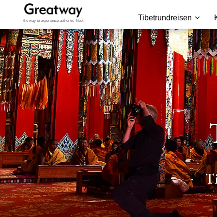
Tibetrundreisen
the way to experience authentic Tibet
T