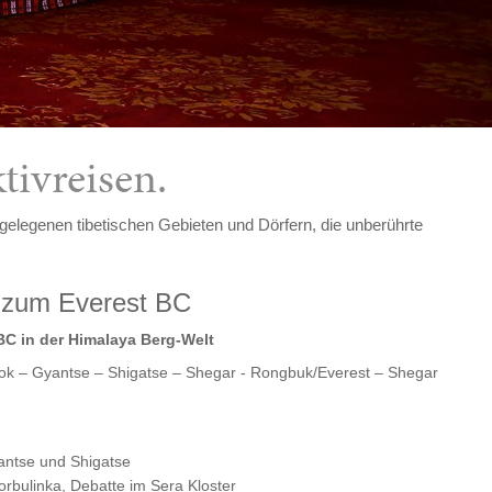
tivreisen.
abgelegenen tibetischen Gebieten und Dörfern, die unberührte
e zum Everest BC
BC in der Himalaya Berg-Welt
rok – Gyantse – Shigatse – Shegar - Rongbuk/Everest – Shegar
antse und Shigatse
orbulinka, Debatte im Sera Kloster