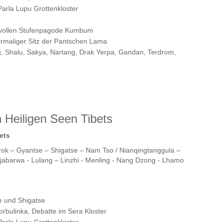
Parla Lupu Grottenkloster
ksvollen Stufenpagode Kumbum
vormaliger Sitz der Pantschen Lama
, Shalu, Sakya, Nartang, Drak Yerpa, Gandan, Terdrom,
n Heiligen Seen Tibets
ets
drok – Gyantse – Shigatse – Nam Tso / Nianqingtanggula –
abarwa - Lulang – Linzhi - Menling - Nang Dzong - Lhamo
e und Shigatse
orbulinka, Debatte im Sera Kloster