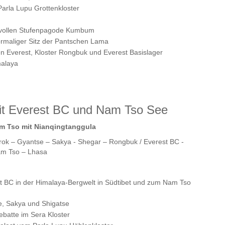
Parla Lupu Grottenkloster
ksvollen Stufenpagode Kumbum
vormaliger Sitz der Pantschen Lama
en Everest, Kloster Rongbuk und Everest Basislager
malaya
mit Everest BC und Nam Tso See
am Tso mit Nianqingtanggula
drok – Gyantse – Sakya - Shegar – Rongbuk / Everest BC -
am Tso – Lhasa
t BC in der Himalaya-Bergwelt in Südtibet und zum Nam Tso
e, Sakya und Shigatse
ebatte im Sera Kloster