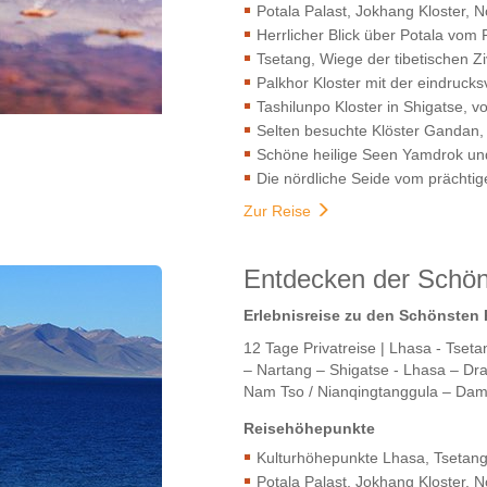
Potala Palast, Jokhang Kloster, N
Herrlicher Blick über Potala vom 
Tsetang, Wiege der tibetischen Ziv
Palkhor Kloster mit der eindruc
Tashilunpo Kloster in Shigatse, 
Selten besuchte Klöster Gandan,
Schöne heilige Seen Yamdrok u
Die nördliche Seide vom prächti
Zur Reise
Entdecken der Schöns
Erlebnisreise zu den Schönsten P
12 Tage Privatreise | Lhasa - Tse
– Nartang – Shigatse - Lhasa – Dr
Nam Tso / Nianqingtanggula – Dam
Reisehöhepunkte
Kulturhöhepunkte Lhasa, Tsetang
Potala Palast, Jokhang Kloster, N