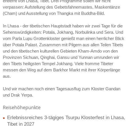
entfernt von Lhasa, Tibet. Drei Programme sollen wir nicht
verpassen: Aufstellung des Gebetsfahnemastes, Maskentänze
(Cham) und Ausstellung von Thangka mit Buddha-Bild.
In Lhasa - der tibetischen Hauptstadt haben wir zwei Tage für die
Sehenswürdigkeiten: Potala, Jokhang, Norbulinka und Sera. Und
vom Parla Lupu Grottenkloster genießt man einen herrlicher Blick
über Potala Palast. Zusammen mit Pilgern aus allen Teilen Tibets
und den tibetischen kulturellen Gebieten Kham-Amdo von den
Provinzen Sichuan, Qinghai, Gansu und Yunnan umrunden wir
den Tibets heiligsten Tempel Jokhang. Viele fromme Tibeter
messen den Weg auf dem Barkhor Markt mit ihrer Körperlänge
aus.
Und wir machen noch einen Tagesausflug zum Kloster Gandan
und Drak Yerpa.
Reisehöhepunkte
Erlebnissreiches 3-tägiges Tsurpu Klosterfest in Lhasa,
Tibet in 2027