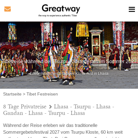
the way to experience authentic Tibet
Tibetreise während des Tsurpu Klosterfestes im Sommer 2027
Erlebnissreiches 3-tägiges Klosterfest in Lhasa
Startseite
>
Tibet Festreisen
8 Tage Privatreise
Lhasa - Tsurpu - Lhasa -
Gandan - Lhasa - Tsurpu - Lhasa
Während der Reise erleben wir das traditionelle
Sommergebetsfestival 2027 vom Tsurpu Kloste, 60 km weit